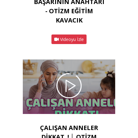
BAŞARININ ANAHTARI
- OTİZM EĞİTİM
KAVACIK
Videoyu İzle
ÇALIŞAN ANNELER
DİKKAT..! │ OTİZM