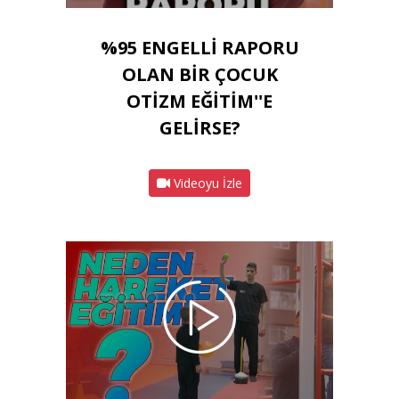
%95 ENGELLİ RAPORU
OLAN BİR ÇOCUK
OTİZM EĞİTİM''E
GELİRSE?
Videoyu İzle