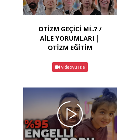
OTİZM GEÇİCİ Mİ..? /
AİLE YORUMLARI │
OTİZM EĞİTİM
Videoyu İzle