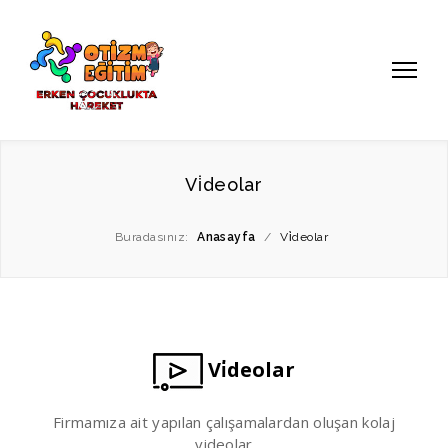
Vi̇deolar
Buradasınız:
Anasayfa
/
Vi̇deolar
Vi̇deolar
Firmamıza ait yapılan çalışamalardan oluşan kolaj
videolar