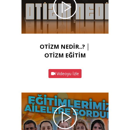
OTİZM NEDİR..? │
OTİZM EĞİTİM
Videoyu İzle