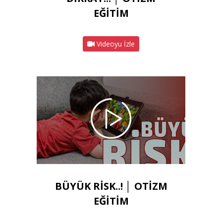
EĞİTİM
Videoyu İzle
BÜYÜK RİSK..! │ OTİZM
EĞİTİM