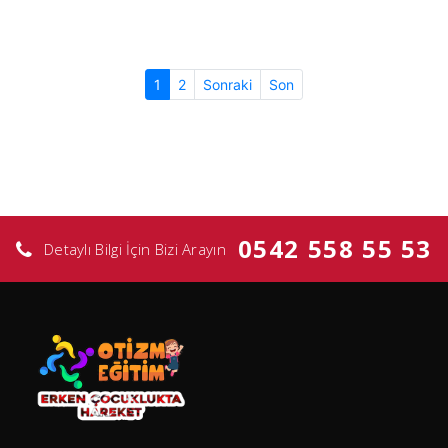
(current)
1
2
Sonraki
Son
0542 558 55 53
Detaylı Bilgi İçin Bizi Arayın